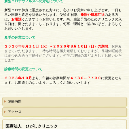
新型コロナウィルスへの対応について
新型コロナ肺炎に罹患された方々に、心よりお見舞い申し上げます。一日も
早い回復と終息を祈念いたします。
受診する際、
発熱や風邪症状
のある方
は、
お電話
くださすようお願いします。尚、感染予防のためクリニックの入
り口は、開けたままにしております。何卒ご理解とご協力のほど、よろしく
お願いいたします。
夏季の休業について
２０２６年８月１１日（火）～２０２６年８月１６日（日）の期間
、
お休み
させていただきます。 待ち時間を極力短縮しておりますが、長期休暇前後
は多少込み合う可能性がございます。何卒ご理解のほどよろしくお願いいた
します
診療時間の変更について
２０２３年１０月
より、午後の診察時間が
４：３０～７：３０
に変更となり
ます。お間違えのないよう、よろしくお願いいたします
診療時間
アクセス
医療法人 ひがしクリニック